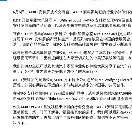
6月6日，AKRO 安科罗技术交流会。AKRO 安科罗与它的行业小伙
K.D.F 开德阜亚太总经理 Mr. Wilfried Jobst与AKRO 安科罗全球销售及
安科罗最新的产品动态，以及近年来在中国以及全球其他国家和地区取
来自K.D.F 开德阜的AKRO 安科罗中国区销售总监 Mrs. Linda X
介绍了AKRO 安科罗的产品从生产，品质到销售以及在中国的发展历
器”，凭借产品的品质，AKRO 安科罗的品牌形象在行业中得以不断攀
此外还有全球汽车信息咨询公司 IHS Markit也加入了本次行业聚会中，咨询
现场提问环节中，更有提问现在大家密切关注的中美贸易战等话题，令
我们的OEM主机厂以及其他汽车零配件业务伙伴给大家分享了在汽车
事，让各位行业内嘉宾更好地全方位了解汽车行业。
AKRO 安科罗的兄弟公司M.TEC 方案解决公司总经理Mr. Wolfgang 
历程，并衷心期待在不远的未来能与越来越多的中国客户共同合作。
在AKRO 安科罗频频引起行业瞩目的产品中，从可以替代耐水解PA66的Akr
自AKRO 安科罗的Mr. Thilo Stier, Mr. David Chen 和Mr. Dan
作为AKRO-PLASTIC首次移植于中国的行业交流会，AKRO 安科
互动频繁，第一时间了解客户最直接真实的需求。我们可以看到在AKR
研发技术的助力，再加上销售与服务团队的保障。相信在不远的将来，A
决方案。