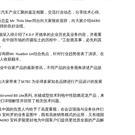
伴们在汽车产业汇聚的嘉定相聚，交流行业动态，分享技术心得。
创新总监 Mr. Thilo Stier同台向大家致欢迎辞，向大家介绍AKRO
得的良好业绩。
u则更为详细深入得介绍了K.D.F 开德阜的企业历史及业务内容，并着重
史。在中国市场的开疆拓土的历程中，“工欲善其事，必先利其
升。
师Mr. Huaibin Lin结合热点，针对行业趋势发表了演讲。在
人收获颇丰。
行业中自家产品的最新资讯，不同产品的业务视角讲述产品故
Plezer为大家带来了M.TEC 为全球多家知名品牌进行产品设计的发展
omid B3 Lite系列, 水辅成型技术到电中性阻燃尼龙产品，来
iel Li向参会嘉宾们详细解答并回答了相关技术问题。
罗德国以及中国的负责人均给予了高度重视，在会议现场与业务伙伴们
O 安科罗的业务蓝图中，既有高效销售模式的运用，又有德国
KRO 安科罗能更好地为中国客户们提供更优质全面的产品解