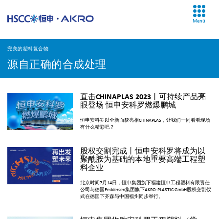
Menü
完美的塑料复合物
源自正确的合成处理
直击CHINAPLAS 2023丨可持续产品亮
眼登场 恒申安科罗燃爆鹏城
恒申安科罗以全新面貌亮相CHINAPLAS，让我们一同看看现场
有什么精彩吧？
股权交割完成丨恒申安科罗将成为以
聚酰胺为基础的本地重要高端工程塑
料企业
北京时间7月14日，恒申集团旗下福建恒申工程塑料有限责任
公司与德国Feddersen集团旗下AKRO-PLASTIC GmbH股权交割仪
式在德国下齐森与中国福州同步举行。