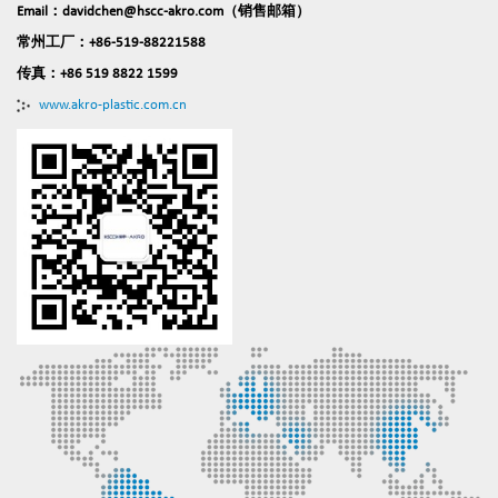
Email：davidchen@hscc-akro.com（销售邮箱）
常州工厂：+86-519-88221588
传真：+86 519 8822 1599
www.akro-plastic.com.cn